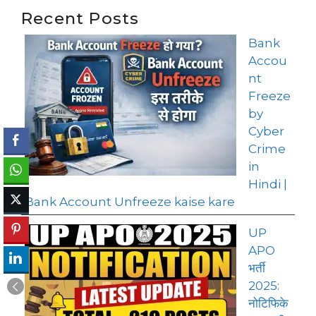
Recent Posts
Bank
Accou
nt
Freeze
by
Cyber
Crime
in
Hindi |
Bank Account Unfreeze kaise kare
UP
APO
भर्ती
2025:
नोटिफिके