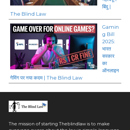
बिंदु |
The Blind Law
Gamin
g Bill
2025:
भारत
सरकार
का
ऑनलाइन
गेमिंग पर नया कदम | The Blind Law
The mission of starting
Theblindlaw
is to make