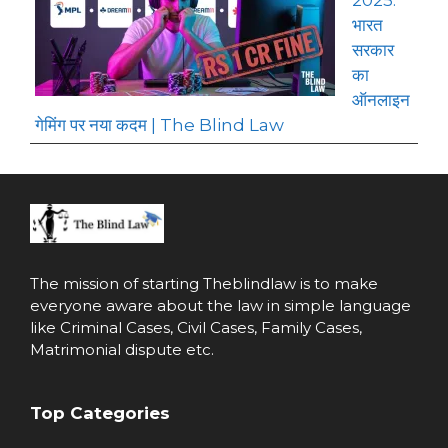
भारत
सरकार
का
ऑनलाइन
गेमिंग पर नया कदम | The Blind Law
The mission of starting
Theblindlaw
is to make
everyone aware about the law in simple language
like Criminal Cases, Civil Cases, Family Cases,
Matrimonial dispute etc.
Top Categories